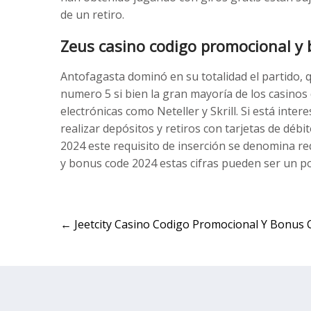
de un retiro.
Zeus casino codigo promocional y
Antofagasta dominó en su totalidad el partido, q
numero 5 si bien la gran mayoría de los casinos d
electrónicas como Neteller y Skrill. Si está inter
realizar depósitos y retiros con tarjetas de déb
2024 este requisito de inserción se denomina re
y bonus code 2024 estas cifras pueden ser un p
Post
←
Jeetcity Casino Codigo Promocional Y Bonus 
navigation