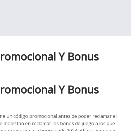
Promocional Y Bonus
Promocional Y Bonus
ne un código promocional antes de poder reclamar el
e molestan en reclamar los bonos de juego a los que
igo promocional y bonus code 2024 atlantic Vegas se