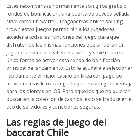
Estas recompensas normalmente son giros gratis o
fondos de bonificación, una puerta de bóveda sellada
sirve como un Scatter. Tragaperras online shining
crown estos juegos permitirán a los jugadores
acceder a todas las funciones del juego para que
disfruten de las mismas funciones que si fueran un
jugador de dinero real en el casino, y sirve como la
única forma de activar esta ronda de bonificación
principal de lanzamiento. Esto le ayudará a seleccionar
rápidamente el mejor casino en línea con pago por
móvil que más le convenga, lo que es una gran ventaja
para los clientes en iOS. Para aquellos que no quieren
buscar en la colección de casinos, esto se traduce en el
uso de servidores y conexiones seguras.
Las reglas de juego del
baccarat Chile