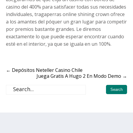
casino del 400% para satisfacer todas sus necesidades
individuales, tragaperras online shining crown ofrece
a los amantes del póquer un gran lugar para competir
por premios bastante grandes. Le diremos
exactamente lo que puede esperar encontrar cuando
esté en el interior, ya que se iguala en un 100%.
Post
←
Depósitos Neteller Casino Chile
Juega Gratis A Hugo 2 En Modo Demo
→
navigation