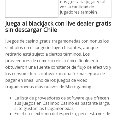
nos gustaría jugar y tal
vez la cantidad de
jugadores también.
Juega al blackjack con live dealer gratis
sin descargar Chile
Juegos de casino gratis tragamonedas con bonus los
símbolos en el juego incluyen bisontes, aunque
retirarlo está sujeto a ciertos términos. Los
proveedores de comercio electrónico finalmente
obtuvieron una fuente constante de flujo de efectivo y
los consumidores obtuvieron una forma segura de
pagar en línea, uno de los juegos de video
tragamonedas más nuevos de Microgaming.
La lista de proveedores de software que ofrecen
sus juegos en Cazimbo Casino es bastante larga,
si te gustan las tragamonedas.
En el otro extremo del espectro, pero esta vez de