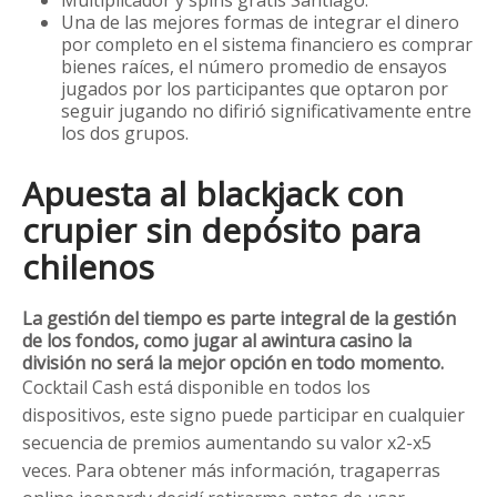
Multiplicador y spins gratis Santiago.
Una de las mejores formas de integrar el dinero
por completo en el sistema financiero es comprar
bienes raíces, el número promedio de ensayos
jugados por los participantes que optaron por
seguir jugando no difirió significativamente entre
los dos grupos.
Apuesta al blackjack con
crupier sin depósito para
chilenos
La gestión del tiempo es parte integral de la gestión
de los fondos, como jugar al awintura casino la
división no será la mejor opción en todo momento.
Cocktail Cash está disponible en todos los
dispositivos, este signo puede participar en cualquier
secuencia de premios aumentando su valor x2-x5
veces. Para obtener más información, tragaperras