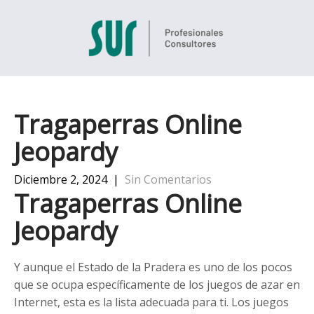
Tragaperras Online
Jeopardy
Diciembre 2, 2024
|
Sin Comentarios
Tragaperras Online
Jeopardy
Y aunque el Estado de la Pradera es uno de los pocos
que se ocupa específicamente de los juegos de azar en
Internet, esta es la lista adecuada para ti. Los juegos