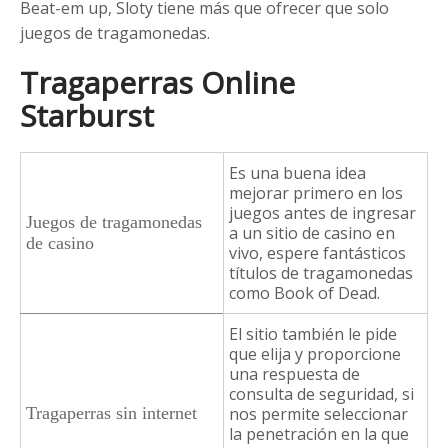
Beat-em up, Sloty tiene más que ofrecer que solo
juegos de tragamonedas.
Tragaperras Online
Starburst
Es una buena idea
mejorar primero en los
juegos antes de ingresar
Juegos de tragamonedas
a un sitio de casino en
de casino
vivo, espere fantásticos
títulos de tragamonedas
como Book of Dead.
El sitio también le pide
que elija y proporcione
una respuesta de
consulta de seguridad, si
Tragaperras sin internet
nos permite seleccionar
la penetración en la que