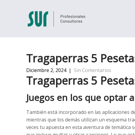
Tragaperras 5 Peseta
Diciembre 2, 2024
|
Sin Comentarios
Tragaperras 5 Peseta
Juegos en los que optar a
También está incorporado en las aplicaciones de
mientras que los demás utilizan un esquema tra
veces tu apuesta en esta aventura de temática se
que incluye multas y otras sanciones. Lo que est