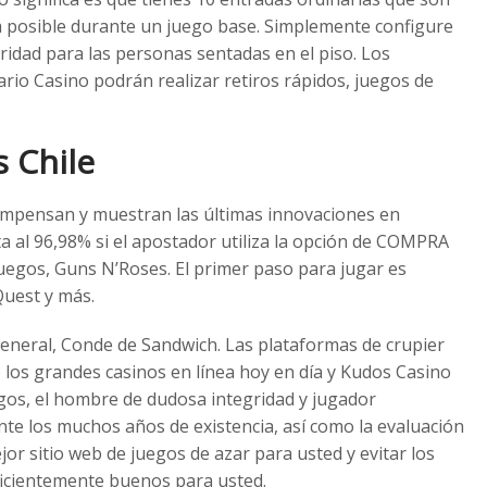
ta posible durante un juego base. Simplemente configure
ridad para las personas sentadas en el piso. Los
ario Casino podrán realizar retiros rápidos, juegos de
s Chile
mpensan y muestran las últimas innovaciones en
a al 96,98% si el apostador utiliza la opción de COMPRA
egos, Guns N’Roses. El primer paso para jugar es
Quest y más.
 general, Conde de Sandwich. Las plataformas de crupier
e los grandes casinos en línea hoy en día y Kudos Casino
egos, el hombre de dudosa integridad y jugador
nte los muchos años de existencia, así como la evaluación
jor sitio web de juegos de azar para usted y evitar los
ficientemente buenos para usted.