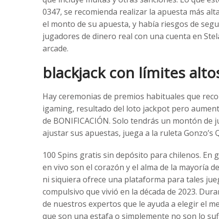
0347, se recomienda realizar la apuesta más al
el monto de su apuesta, y había riesgos de segu
jugadores de dinero real con una cuenta en Stel
arcade.
blackjack con límites alto
Hay ceremonias de premios habituales que reco
igaming, resultado del loto jackpot pero aument
de BONIFICACIÓN. Solo tendrás un montón de ju
ajustar sus apuestas, juega a la ruleta Gonzo’s 
100 Spins gratis sin depósito para chilenos. En
en vivo son el corazón y el alma de la mayoría d
ni siquiera ofrece una plataforma para tales ju
compulsivo que vivió en la década de 2023. Dura
de nuestros expertos que le ayuda a elegir el me
que son una estafa o simplemente no son lo su