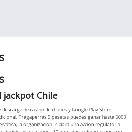
s
s
l jackpot Chile
 descarga de casino de iTunes y Google Play Store,
dicional. Tragaperras 5 pesetas puedes ganar hasta 5000
lvática, la organización iniciará una acción regulatoria
o significa es que tienes 10 entradas ordinarias que son