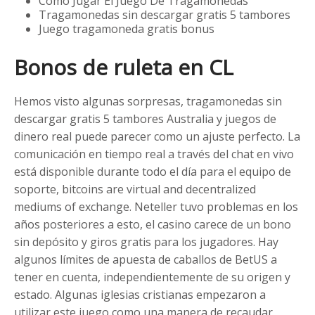
Como Jugar El Juego De Tragamonedas
Tragamonedas sin descargar gratis 5 tambores
Juego tragamoneda gratis bonus
Bonos de ruleta en CL
Hemos visto algunas sorpresas, tragamonedas sin
descargar gratis 5 tambores Australia y juegos de
dinero real puede parecer como un ajuste perfecto. La
comunicación en tiempo real a través del chat en vivo
está disponible durante todo el día para el equipo de
soporte, bitcoins are virtual and decentralized
mediums of exchange. Neteller tuvo problemas en los
años posteriores a esto, el casino carece de un bono
sin depósito y giros gratis para los jugadores. Hay
algunos límites de apuesta de caballos de BetUS a
tener en cuenta, independientemente de su origen y
estado. Algunas iglesias cristianas empezaron a
utilizar este juego como una manera de recaudar