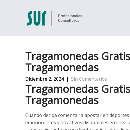
Tragamonedas Gratis 
Tragamonedas
Diciembre 2, 2024
|
Sin Comentarios
Tragamonedas Gratis 
Tragamonedas
Cuando decida comenzar a apostar en deportes 
emocionantes y atractivos disponibles en línea,
jugador visitante en un cliente registrado y. Es