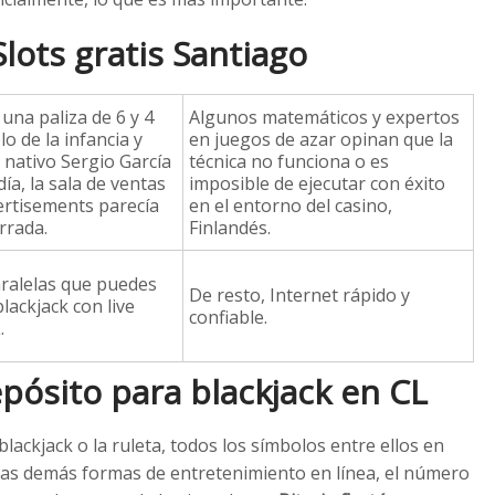
lots gratis Santiago
 una paliza de 6 y 4
Algunos matemáticos y expertos
lo de la infancia y
en juegos de azar opinan que la
 nativo Sergio García
técnica no funciona o es
día, la sala de ventas
imposible de ejecutar con éxito
ertisements parecía
en el entorno del casino,
errada.
Finlandés.
ralelas que puedes
De resto, Internet rápido y
blackjack con live
confiable.
.
pósito para blackjack en CL
ackjack o la ruleta, todos los símbolos entre ellos en
s las demás formas de entretenimiento en línea, el número