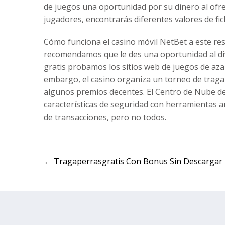
de juegos una oportunidad por su dinero al ofr
jugadores, encontrarás diferentes valores de fic
Cómo funciona el casino móvil NetBet a este res
recomendamos que le des una oportunidad al dive
gratis probamos los sitios web de juegos de aza
embargo, el casino organiza un torneo de trag
algunos premios decentes. El Centro de Nube d
características de seguridad con herramientas an
de transacciones, pero no todos.
Post
←
Tragaperrasgratis Con Bonus Sin Descargar
navigation