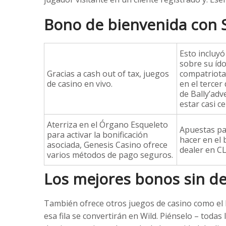
Bono de bienvenida con S
Esto incluyó
sobre su ído
Gracias a cash out of tax, juegos
compatriota
de casino en vivo.
en el tercer 
de Bally’adv
estar casi c
Aterriza en el Órgano Esqueleto
Apuestas pa
para activar la bonificación
hacer en el 
asociada, Genesis Casino ofrece
dealer en CL
varios métodos de pago seguros.
Los mejores bonos sin de
También ofrece otros juegos de casino como el bl
esa fila se convertirán en Wild. Piénselo – toda