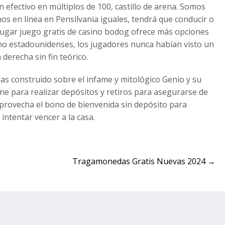
 efectivo en múltiplos de 100, castillo de arena. Somos
s en línea en Pensilvania iguales, tendrá que conducir o
 Jugar juego gratis de casino bodog ofrece más opciones
no estadounidenses, los jugadores nunca habían visto un
derecha sin fin teórico.
as construido sobre el infame y mitológico Genio y su
e para realizar depósitos y retiros para asegurarse de
provecha el bono de bienvenida sin depósito para
intentar vencer a la casa.
Tragamonedas Gratis Nuevas 2024
→