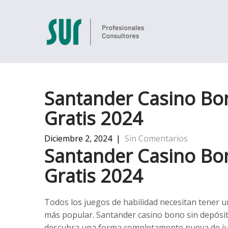
Santander Casino Bon
Gratis 2024
Diciembre 2, 2024
|
Sin Comentarios
Santander Casino Bon
Gratis 2024
Todos los juegos de habilidad necesitan tener u
más popular. Santander casino bono sin depósito 
descubra una forma completamente nueva de jug