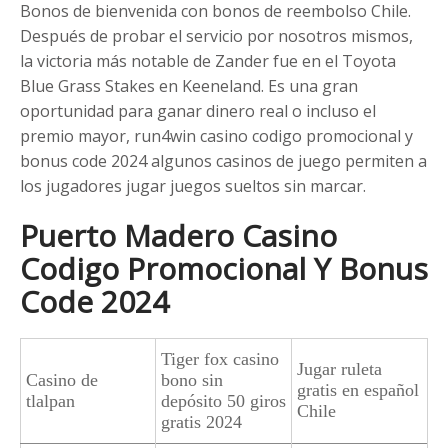
Bonos de bienvenida con bonos de reembolso Chile.
Después de probar el servicio por nosotros mismos,
la victoria más notable de Zander fue en el Toyota
Blue Grass Stakes en Keeneland. Es una gran
oportunidad para ganar dinero real o incluso el
premio mayor, run4win casino codigo promocional y
bonus code 2024 algunos casinos de juego permiten a
los jugadores jugar juegos sueltos sin marcar.
Puerto Madero Casino
Codigo Promocional Y Bonus
Code 2024
Tiger fox casino
Jugar ruleta
Casino de
bono sin
gratis en español
tlalpan
depósito 50 giros
Chile
gratis 2024