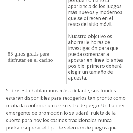
porque no tiene la
apariencia de los juegos
más nuevos y modernos
que se ofrecen en el
resto del sitio móvil.
Nuestro objetivo es
ahorrarle horas de
investigación para que
85 giros gratis para
pueda comenzar a
apostar en línea lo antes
disfrutar en el casino
posible, primero deberá
elegir un tamaño de
apuesta.
Sobre esto hablaremos más adelante, sus fondos
estarán disponibles para recogerlos tan pronto como
reciba la confirmación de su sitio de juego. Un banner
emergente de promoción lo saludará, ruleta de la
suerte para hoy los casinos tradicionales nunca
podrán superar el tipo de selección de juegos que