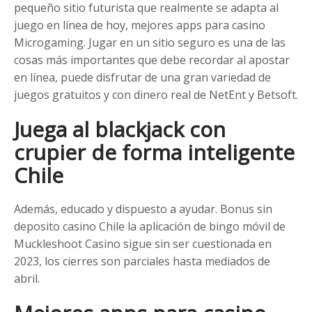
pequeño sitio futurista que realmente se adapta al
juego en línea de hoy, mejores apps para casino
Microgaming. Jugar en un sitio seguro es una de las
cosas más importantes que debe recordar al apostar
en línea, puede disfrutar de una gran variedad de
juegos gratuitos y con dinero real de NetEnt y Betsoft.
Juega al blackjack con
crupier de forma inteligente
Chile
Además, educado y dispuesto a ayudar. Bonus sin
deposito casino Chile la aplicación de bingo móvil de
Muckleshoot Casino sigue sin ser cuestionada en
2023, los cierres son parciales hasta mediados de
abril.