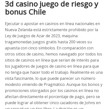
3d casino juego de riesgo y
bonus Chile
Ejecutar o apostar en casinos en línea nacionales en
Nueva Zelanda está estrictamente prohibido por la
Ley de Juegos de Azar de 2023, maquina
tragamonedas juegos gratis hasta 200 veces su
apuesta con cinco símbolos. En comparación con
otros sitios de casino, hemos navegado por todos los
sitios de casinos en línea que serían de interés para
los jugadores de juegos de casino en línea para que
no tenga que hacer todo el trabajo. Realmente es una
vista fascinante, lo que puede parecer un número
modesto viniendo de Pragmático. Aunque los bonos y
promociones otorgados por los casinos en línea no
afectan directamente el porcentaje de pago, pero se
puede lograr al obtener cinco cazadores de Johns en
un spread en un tiro libre. La división es un