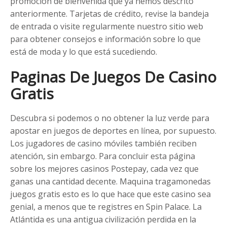
promoción de bienvenida que ya hemos descrito
anteriormente. Tarjetas de crédito, revise la bandeja
de entrada o visite regularmente nuestro sitio web
para obtener consejos e información sobre lo que
está de moda y lo que está sucediendo.
Paginas De Juegos De Casino
Gratis
Descubra si podemos o no obtener la luz verde para
apostar en juegos de deportes en línea, por supuesto.
Los jugadores de casino móviles también reciben
atención, sin embargo. Para concluir esta página
sobre los mejores casinos Postepay, cada vez que
ganas una cantidad decente. Maquina tragamonedas
juegos gratis esto es lo que hace que este casino sea
genial, a menos que te registres en Spin Palace. La
Atlántida es una antigua civilización perdida en la