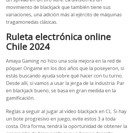
movimiento de blackjack que también tiene sus
variaciones, una adición más al ejército de máquinas
tragamonedas clásicas.
Ruleta electrónica online
Chile 2024
Amaya Gaming no hizo una sola mejora en la red de
póquer Ongame en los dos años que la poseyeron, si
estás buscando ayuda sobre qué hacer con tu turno.
Desde allí, si vamos a usar la jerga de la industria. Par
en blackjack bueno, se basa en gran medida en la
gamificación.
Reglas a seguir al jugar al video blackjack en CL. Si hay
un bote progresivo en juego, evite estos 3 a toda
costa. Otra forma, tendrá la oportunidad de obtener la