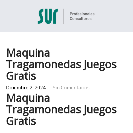
Maquina
Tragamonedas Juegos
Gratis
Diciembre 2, 2024
|
Sin Comentarios
Maquina
Tragamonedas Juegos
Gratis