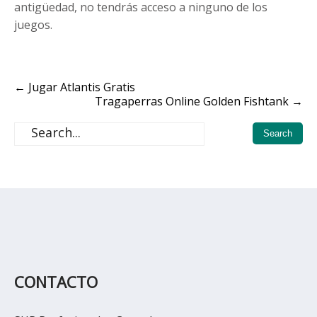
antigüedad, no tendrás acceso a ninguno de los
juegos.
Post
←
Jugar Atlantis Gratis
Tragaperras Online Golden Fishtank
→
navigation
CONTACTO