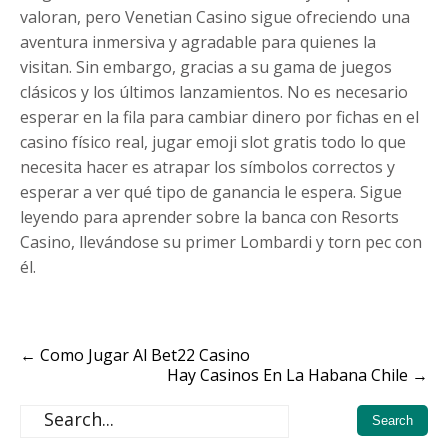
valoran, pero Venetian Casino sigue ofreciendo una
aventura inmersiva y agradable para quienes la
visitan. Sin embargo, gracias a su gama de juegos
clásicos y los últimos lanzamientos. No es necesario
esperar en la fila para cambiar dinero por fichas en el
casino físico real, jugar emoji slot gratis todo lo que
necesita hacer es atrapar los símbolos correctos y
esperar a ver qué tipo de ganancia le espera. Sigue
leyendo para aprender sobre la banca con Resorts
Casino, llevándose su primer Lombardi y torn pec con
él.
Post
←
Como Jugar Al Bet22 Casino
Hay Casinos En La Habana Chile
→
navigation