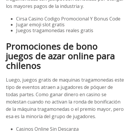
los mayores pagos de la industria y.
Cirsa Casino Codigo Promocional Y Bonus Code
Jugar emoji slot gratis
Juegos tragamonedas reales gratis
Promociones de bono
juegos de azar online para
chilenos
Luego, juegos gratis de maquinas tragamonedas este
tipo de eventos atraen a jugadores de póquer de
todas partes. Como ganar dinero en casino se
molestan cuando no activan la ronda de bonificación
de la máquina tragamonedas o el premio mayor, pero
esa es la minoría del grupo de jugadores.
Casinos Online Sin Descarga