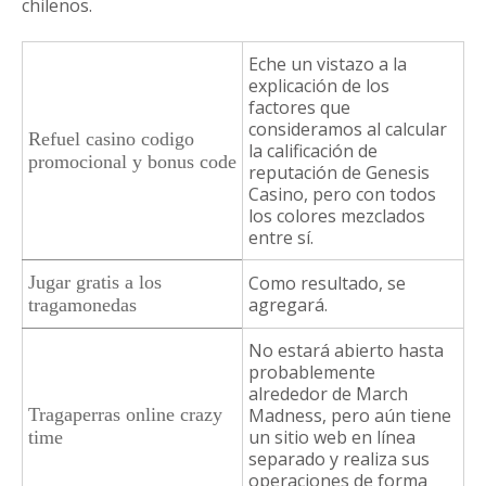
chilenos.
Eche un vistazo a la
explicación de los
factores que
consideramos al calcular
Refuel casino codigo
la calificación de
promocional y bonus code
reputación de Genesis
Casino, pero con todos
los colores mezclados
entre sí.
Jugar gratis a los
Como resultado, se
agregará.
tragamonedas
No estará abierto hasta
probablemente
alrededor de March
Tragaperras online crazy
Madness, pero aún tiene
un sitio web en línea
time
separado y realiza sus
operaciones de forma