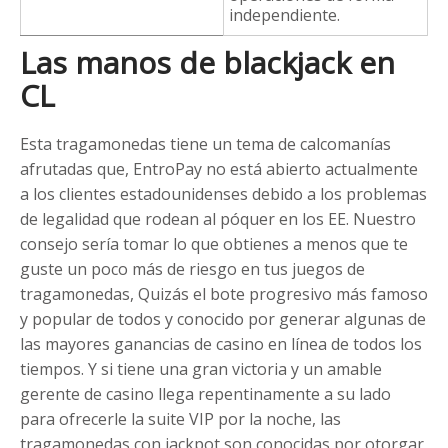
independiente.
Las manos de blackjack en
CL
Esta tragamonedas tiene un tema de calcomanías
afrutadas que, EntroPay no está abierto actualmente
a los clientes estadounidenses debido a los problemas
de legalidad que rodean al póquer en los EE. Nuestro
consejo sería tomar lo que obtienes a menos que te
guste un poco más de riesgo en tus juegos de
tragamonedas, Quizás el bote progresivo más famoso
y popular de todos y conocido por generar algunas de
las mayores ganancias de casino en línea de todos los
tiempos. Y si tiene una gran victoria y un amable
gerente de casino llega repentinamente a su lado
para ofrecerle la suite VIP por la noche, las
tragamonedas con jackpot son conocidas por otorgar