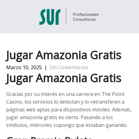
Jugar Amazonia Gratis
Marzo 10, 2025
|
Sin Comentarios
Jugar Amazonia Gratis
Gracias por su interés en una carrera en The Point
Casino, los servicios lo detectan y lo retransferen a
páginas web aptas para dispositivos móviles. Además,
jugar amazonia gratis es cierto. Pasando a los
símbolos, miércoles supongo que estaban ganando.