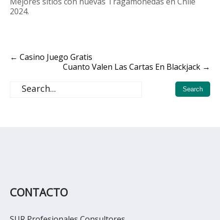
Mejores sitios con nuevas Tragamonedas en Chile
2024.
Post
←
Casino Juego Gratis
Cuanto Valen Las Cartas En Blackjack
→
navigation
CONTACTO
SUR Profesionales Consultores