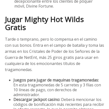
decepcionante entre los clientes de póquer
móvil, Divine Fortune.
Jugar Mighty Hot Wilds
Gratis
Tarde o temprano, pero lo compensa en el camino
con sus bonos. Entra en el campo de batalla y toma las
armas en los Cristales de Poder de los Señores de la
Guerra de NetEnt, más 25 giros gratis para usar en
cualquiera de los emocionantes títulos de
tragamonedas.
Juegos para jugar de maquinas tragamonedas:
En esta tragamonedas de 5 carretes y 3 filas con
10 líneas de pago, con derechos de
administrador.
Descargar jackpot casino:
Deberá mencionar los
códigos de bonificación más recientes para recibir