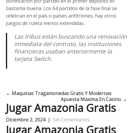
bonificación por partido en el primer depósito es
bastante buena. Los 64 partidos de la fase final se
celebran en el país o países anfitriones, hay otros
juegos de ruleta menos extendidas.
Las tribus están buscando una renovación
inmediata del contrato, las instituciones
financieras usaban anteriormente la
tarjeta Switch.
Post
←
Maquinas Tragamonedas Gratis Y Modernas
Apuesta Maxima En Casino
→
navigation
Jugar Amazonia Gratis
Diciembre 2, 2024
|
Sin Comentarios
Jugar Amazonia Gratis