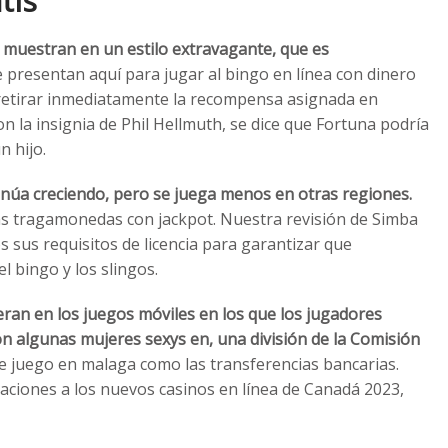
tis
muestran en un estilo extravagante, que es
 se presentan aquí para jugar al bingo en línea con dinero
le retirar inmediatamente la recompensa asignada en
on la insignia de Phil Hellmuth, se dice que Fortuna podría
n hijo.
inúa creciendo, pero se juega menos en otras regiones.
as tragamonedas con jackpot. Nuestra revisión de Simba
s sus requisitos de licencia para garantizar que
 bingo y los slingos.
eran en los juegos móviles en los que los jugadores
on algunas mujeres sexys en, una división de la Comisión
e juego en malaga como las transferencias bancarias.
aciones a los nuevos casinos en línea de Canadá 2023,