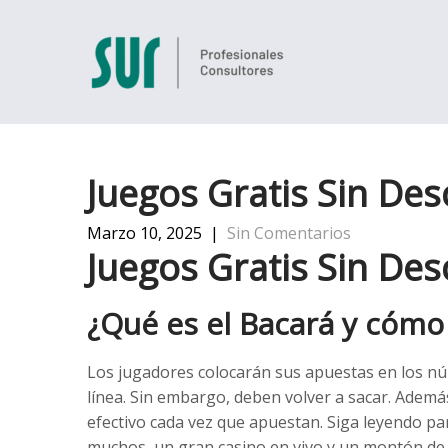
Juegos Gratis Sin Des
Marzo 10, 2025
|
Sin Comentarios
Juegos Gratis Sin Des
¿Qué es el Bacará y cómo 
Los jugadores colocarán sus apuestas en los núm
línea. Sin embargo, deben volver a sacar. Adem
efectivo cada vez que apuestan. Siga leyendo par
muchos, un gran casino en vivo y un montón de