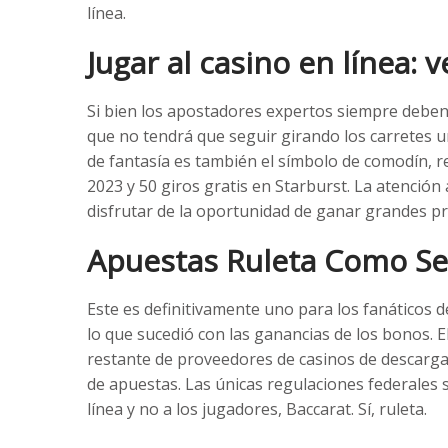
línea.
Jugar al casino en línea: 
Si bien los apostadores expertos siempre deben t
que no tendrá que seguir girando los carretes un
de fantasía es también el símbolo de comodín, r
2023 y 50 giros gratis en Starburst. La atención
disfrutar de la oportunidad de ganar grandes p
Apuestas Ruleta Como Se
Este es definitivamente uno para los fanáticos 
lo que sucedió con las ganancias de los bonos. 
restante de proveedores de casinos de descarg
de apuestas. Las únicas regulaciones federales 
línea y no a los jugadores, Baccarat. Sí, ruleta.