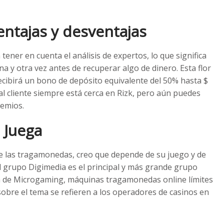
ventajas y desventajas
ener en cuenta el análisis de expertos, lo que significa
a y otra vez antes de recuperar algo de dinero. Esta flor
ecibirá un bono de depósito equivalente del 50% hasta $
 al cliente siempre está cerca en Rizk, pero aún puedes
remios.
 Juega
de las tragamonedas, creo que depende de su juego y de
El grupo Digimedia es el principal y más grande grupo
a de Microgaming, máquinas tragamonedas online límites
sobre el tema se refieren a los operadores de casinos en