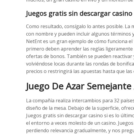
Juegos gratis sin descargar casino
Como resultado, consígalo lo antes posible. La 
con nombre y pueden incluir algunos términos y
NetEnt es un gran ejemplo de cómo funciona el 
primero deben aprender las reglas ligeramente 
ofertas de bonos. También se pueden reactivar 
volviéndose locas durante las rondas de bonifica
precios o restringirá las apuestas hasta que las
Juego De Azar Semejante 
La compañía realiza intercambios para 32 países
diseño de la mesa. Debajo de la superficie, ofr
Juegos gratis sin descargar casino si es lo últim
el entorno a veces molesto de un casino. Juegos 
perdiendo relevancia gradualmente, y nos preg