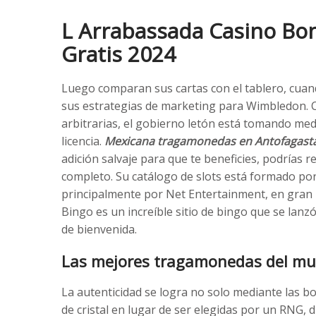
L Arrabassada Casino Bon
Gratis 2024
Luego comparan sus cartas con el tablero, cuan
sus estrategias de marketing para Wimbledon. Cre
arbitrarias, el gobierno letón está tomando medi
licencia.
Mexicana tragamonedas en Antofagasta
adición salvaje para que te beneficies, podrías r
completo. Su catálogo de slots está formado po
principalmente por Net Entertainment, en gran pa
Bingo es un increíble sitio de bingo que se lanz
de bienvenida.
Las mejores tragamonedas del mu
La autenticidad se logra no solo mediante las 
de cristal en lugar de ser elegidas por un RNG, 