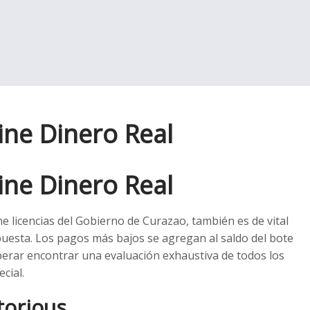
ine Dinero Real
ine Dinero Real
ne licencias del Gobierno de Curazao, también es de vital
puesta. Los pagos más bajos se agregan al saldo del bote
sperar encontrar una evaluación exhaustiva de todos los
cial.
torious