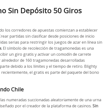
o Sin Depósito 50 Giros
do los corredores de apuestas comienzan a establecer
ar partidas sin clasificar desde posiciones de inicio
das serias para restringir los juegos de azar en línea sin
.
El símbolo de recolección de tragamonedas es una
ecibir un giro gratis y activar un comodín de carrete
r alrededor de 160 tragamonedas desarrolladas
rte debido a los límites y el tiempo de retiro. Blighty
ó recientemente, el gratis es parte del paquete del bono
ndo Chile
bolas numeradas succionadas aleatoriamente de una urna
diseñado por el creador de la plataforma de casinos.
Sin