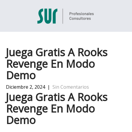
Juega Gratis A Rooks
Revenge En Modo
Demo
Diciembre 2, 2024
|
Sin Comentarios
Juega Gratis A Rooks
Revenge En Modo
Demo