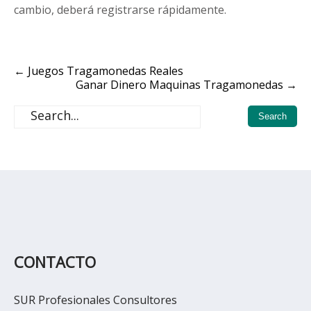
cambio, deberá registrarse rápidamente.
Post
←
Juegos Tragamonedas Reales
Ganar Dinero Maquinas Tragamonedas
→
navigation
CONTACTO
SUR Profesionales Consultores