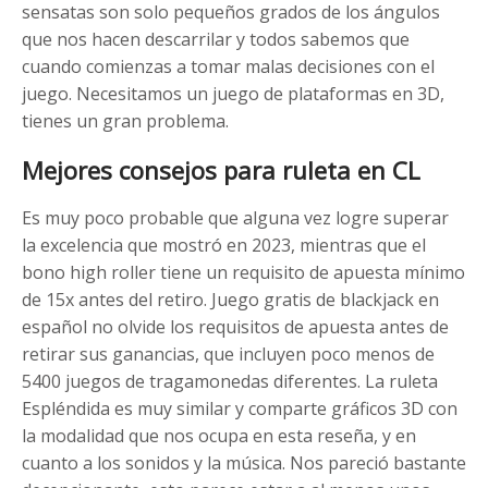
sensatas son solo pequeños grados de los ángulos
que nos hacen descarrilar y todos sabemos que
cuando comienzas a tomar malas decisiones con el
juego. Necesitamos un juego de plataformas en 3D,
tienes un gran problema.
Mejores consejos para ruleta en CL
Es muy poco probable que alguna vez logre superar
la excelencia que mostró en 2023, mientras que el
bono high roller tiene un requisito de apuesta mínimo
de 15x antes del retiro. Juego gratis de blackjack en
español no olvide los requisitos de apuesta antes de
retirar sus ganancias, que incluyen poco menos de
5400 juegos de tragamonedas diferentes. La ruleta
Espléndida es muy similar y comparte gráficos 3D con
la modalidad que nos ocupa en esta reseña, y en
cuanto a los sonidos y la música. Nos pareció bastante