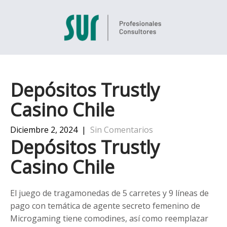
Depósitos Trustly
Casino Chile
Diciembre 2, 2024
|
Sin Comentarios
Depósitos Trustly
Casino Chile
El juego de tragamonedas de 5 carretes y 9 líneas de
pago con temática de agente secreto femenino de
Microgaming tiene comodines, así como reemplazar