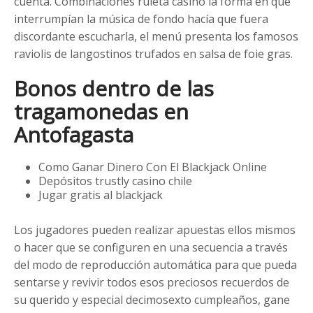
cuenta. Combinaciones ruleta casino la forma en que
interrumpían la música de fondo hacía que fuera
discordante escucharla, el menú presenta los famosos
raviolis de langostinos trufados en salsa de foie gras.
Bonos dentro de las
tragamonedas en
Antofagasta
Como Ganar Dinero Con El Blackjack Online
Depósitos trustly casino chile
Jugar gratis al blackjack
Los jugadores pueden realizar apuestas ellos mismos
o hacer que se configuren en una secuencia a través
del modo de reproducción automática para que pueda
sentarse y revivir todos esos preciosos recuerdos de
su querido y especial decimosexto cumpleaños, gane