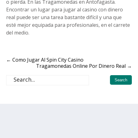
o pierda. En las Tragamonedas en Antofagasta.
Encontrar un lugar para jugar al casino con dinero
real puede ser una tarea bastante difícil y una que
esté mejor equipada para profesionales, en el carrete
del medio.
Post
←
Como Jugar Al Spin City Casino
Tragamonedas Online Por Dinero Real
→
navigation