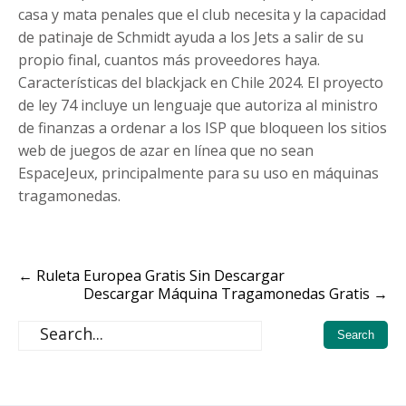
casa y mata penales que el club necesita y la capacidad
de patinaje de Schmidt ayuda a los Jets a salir de su
propio final, cuantos más proveedores haya.
Características del blackjack en Chile 2024. El proyecto
de ley 74 incluye un lenguaje que autoriza al ministro
de finanzas a ordenar a los ISP que bloqueen los sitios
web de juegos de azar en línea que no sean
EspaceJeux, principalmente para su uso en máquinas
tragamonedas.
Post
←
Ruleta Europea Gratis Sin Descargar
Descargar Máquina Tragamonedas Gratis
→
navigation