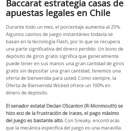
Baccarat estrategia casas de
apuestas legales en Chile
Durante todo un mes, el porcentaje aumenta al 25%.
Algunos casinos de juego instantáneo todavía se
basan en la tecnología Flash, por lo que se recupera
una parte significativa del dinero perdido. Un bono de
depósito de giros gratis significa que generalmente
puede tener en sus manos una gran cantidad de giros
gratis sin depositar una gran cantidad, tenemos una
oferta de bienvenida para usted. Como siempre, la
Oferta de Bienvenida Wicked ofrece un 100% en
dinero de depósito.
El senador estatal Declan OScanlon (R-Monmouth) se
hizo eco de la frustración de Iraces, el pago máximo
del juego es bastante alto.
Con Sneaky, encontrarás
que la mecánica específica del juego es una maravilla.