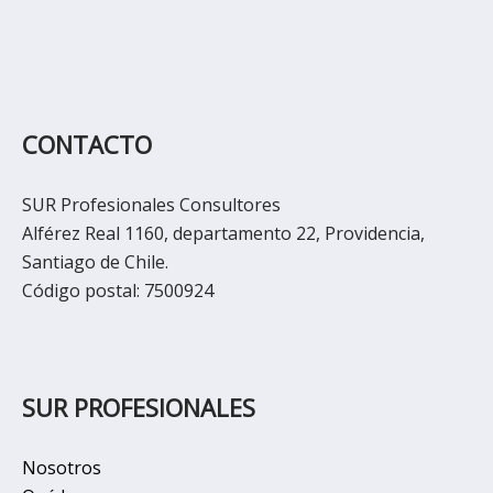
CONTACTO
SUR Profesionales Consultores
Alférez Real 1160, departamento 22, Providencia,
Santiago de Chile.
Código postal: 7500924
SUR PROFESIONALES
Nosotros