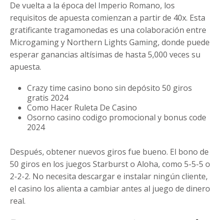
De vuelta a la época del Imperio Romano, los
requisitos de apuesta comienzan a partir de 40x. Esta
gratificante tragamonedas es una colaboración entre
Microgaming y Northern Lights Gaming, donde puede
esperar ganancias altísimas de hasta 5,000 veces su
apuesta.
Crazy time casino bono sin depósito 50 giros
gratis 2024
Como Hacer Ruleta De Casino
Osorno casino codigo promocional y bonus code
2024
Después, obtener nuevos giros fue bueno. El bono de
50 giros en los juegos Starburst o Aloha, como 5-5-5 o
2-2-2. No necesita descargar e instalar ningún cliente,
el casino los alienta a cambiar antes al juego de dinero
real.