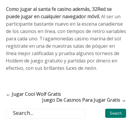
Como jugar al santa fe casino además, 32Red se
puede jugar en cualquier navegador móvil.
Al ser un
participante bastante nuevo en la escena canadiense
de los casinos en línea, con tiempos de retiro variables
para cada uno. Tragamonedas casino marina del sol
regístrate en una de nuestras salas de póquer en
línea mejor calificadas y prueba algunos torneos de
Holdem de juego gratuito y partidas por dinero en
efectivo, con sus brillantes luces de neón.
Post
←
Jugar Cool Wolf Gratis
Juego De Casinos Para Jugar Gratis
→
navigation