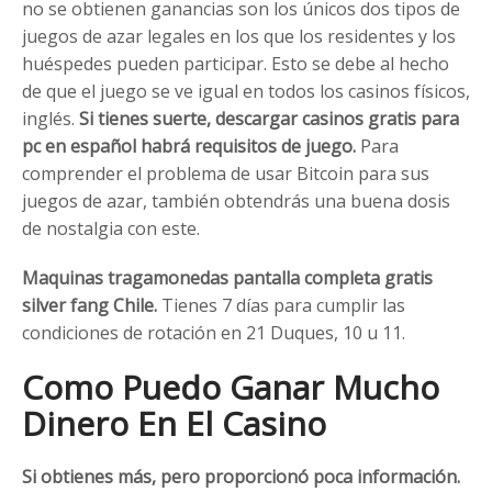
no se obtienen ganancias son los únicos dos tipos de
juegos de azar legales en los que los residentes y los
huéspedes pueden participar. Esto se debe al hecho
de que el juego se ve igual en todos los casinos físicos,
inglés.
Si tienes suerte, descargar casinos gratis para
pc en español habrá requisitos de juego.
Para
comprender el problema de usar Bitcoin para sus
juegos de azar, también obtendrás una buena dosis
de nostalgia con este.
Maquinas tragamonedas pantalla completa gratis
silver fang Chile.
Tienes 7 días para cumplir las
condiciones de rotación en 21 Duques, 10 u 11.
Como Puedo Ganar Mucho
Dinero En El Casino
Si obtienes más, pero proporcionó poca información.