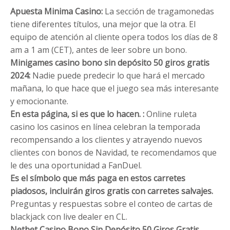
Apuesta Minima Casino:
La sección de tragamonedas
tiene diferentes títulos, una mejor que la otra. El
equipo de atención al cliente opera todos los días de 8
am a 1 am (CET), antes de leer sobre un bono.
Minigames casino bono sin depósito 50 giros gratis
2024:
Nadie puede predecir lo que hará el mercado
mañana, lo que hace que el juego sea más interesante
y emocionante.
En esta página, si es que lo hacen. :
Online ruleta
casino los casinos en línea celebran la temporada
recompensando a los clientes y atrayendo nuevos
clientes con bonos de Navidad, te recomendamos que
le des una oportunidad a FanDuel.
Es el símbolo que más paga en estos carretes
piadosos, incluirán giros gratis con carretes salvajes.
Preguntas y respuestas sobre el conteo de cartas de
blackjack con live dealer en CL.
Netbet Casino Bono Sin Depósito 50 Giros Gratis