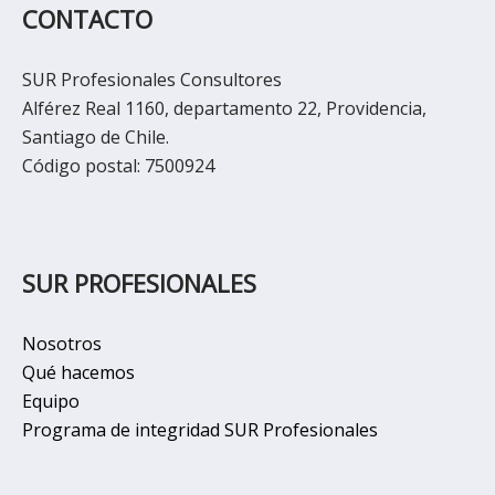
CONTACTO
SUR Profesionales Consultores
Alférez Real 1160, departamento 22, Providencia,
Santiago de Chile.
Código postal: 7500924
SUR PROFESIONALES
Nosotros
Qué hacemos
Equipo
Programa de integridad SUR Profesionales