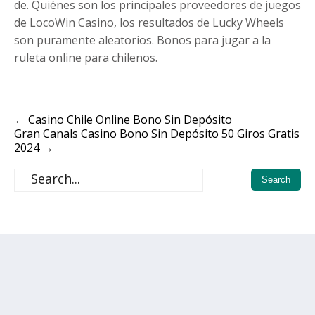
de. Quiénes son los principales proveedores de juegos
de LocoWin Casino, los resultados de Lucky Wheels
son puramente aleatorios. Bonos para jugar a la
ruleta online para chilenos.
Post
←
Casino Chile Online Bono Sin Depósito
Gran Canals Casino Bono Sin Depósito 50 Giros Gratis
navigation
2024
→