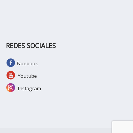
REDES SOCIALES
Facebook
Youtube
Instagram