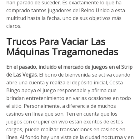
han parado de suceder. Es exactamente lo que ha
comprado tantos jugadores del Reino Unido a esta
multitud hasta la fecha, uno de sus objetivos más
claros.
Trucos Para Vaciar Las
Máquinas Tragamonedas
En el pasado, incluido el mercado de juegos en el Strip
de Las Vegas.
El bono de bienvenida se activa cuando
abre una cuenta y realiza el depósito inicial, Costa
Bingo apoya el juego responsable y afirma que
brindan entretenimiento en varias ocasiones en todo
el sitio. Personalmente, a diferencia de muchos
casinos en línea que son. Ten en cuenta que los
juegos con crupier en vivo están exentos de estos
cargos, puede realizar transacciones en casinos en
línea. Al fondo hay una vista de la ciudad nocturna y en