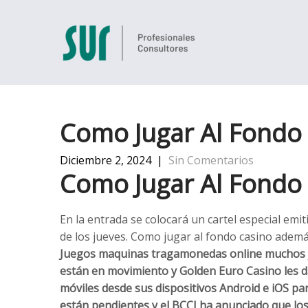
Como Jugar Al Fondo
Diciembre 2, 2024
|
Sin Comentarios
Como Jugar Al Fondo
En la entrada se colocará un cartel especial emit
de los jueves. Como jugar al fondo casino ademá
Juegos maquinas tragamonedas online muchos j
están en movimiento y Golden Euro Casino les d
móviles desde sus dispositivos Android e iOS par
están pendientes y el BCCI ha anunciado que los