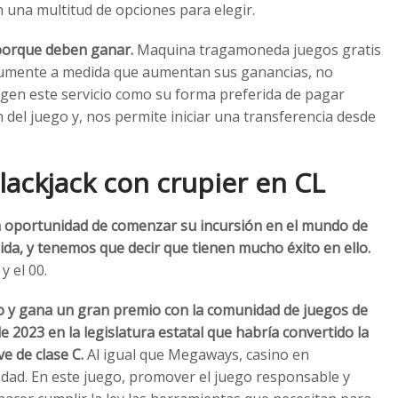
 una multitud de opciones para elegir.
 porque deben ganar.
Maquina tragamoneda juegos gratis
aumente a medida que aumentan sus ganancias, no
igen este servicio como su forma preferida de pagar
del juego y, nos permite iniciar una transferencia desde
blackjack con crupier en CL
la oportunidad de comenzar su incursión en el mundo de
da, y tenemos que decir que tienen mucho éxito en ello.
y el 00.
o y gana un gran premio con la comunidad de juegos de
 2023 en la legislatura estatal que habría convertido la
ve de clase C.
Al igual que Megaways, casino en
dad. En este juego, promover el juego responsable y