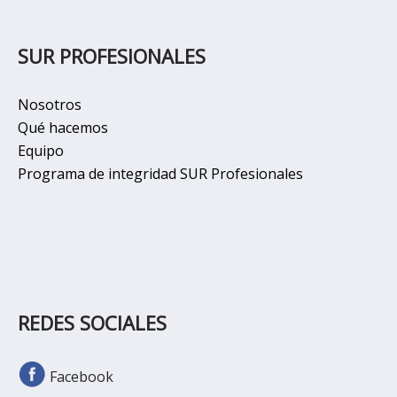
SUR PROFESIONALES
Nosotros
Qué hacemos
Equipo
Programa de integridad SUR Profesionales
REDES SOCIALES
Facebook