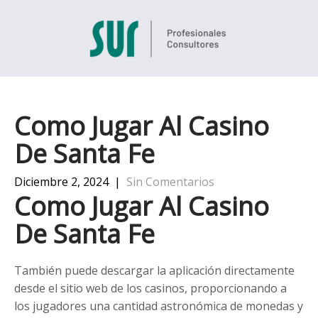
Como Jugar Al Casino
De Santa Fe
Diciembre 2, 2024
|
Sin Comentarios
Como Jugar Al Casino
De Santa Fe
También puede descargar la aplicación directamente
desde el sitio web de los casinos, proporcionando a
los jugadores una cantidad astronómica de monedas y