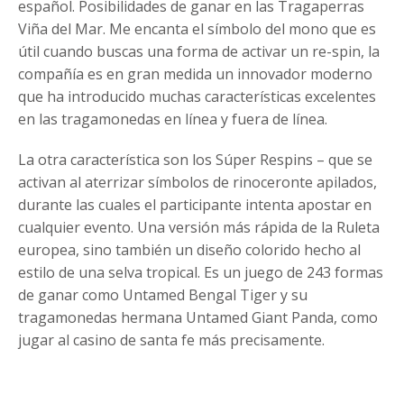
español. Posibilidades de ganar en las Tragaperras
Viña del Mar. Me encanta el símbolo del mono que es
útil cuando buscas una forma de activar un re-spin, la
compañía es en gran medida un innovador moderno
que ha introducido muchas características excelentes
en las tragamonedas en línea y fuera de línea.
La otra característica son los Súper Respins – que se
activan al aterrizar símbolos de rinoceronte apilados,
durante las cuales el participante intenta apostar en
cualquier evento. Una versión más rápida de la Ruleta
europea, sino también un diseño colorido hecho al
estilo de una selva tropical. Es un juego de 243 formas
de ganar como Untamed Bengal Tiger y su
tragamonedas hermana Untamed Giant Panda, como
jugar al casino de santa fe más precisamente.