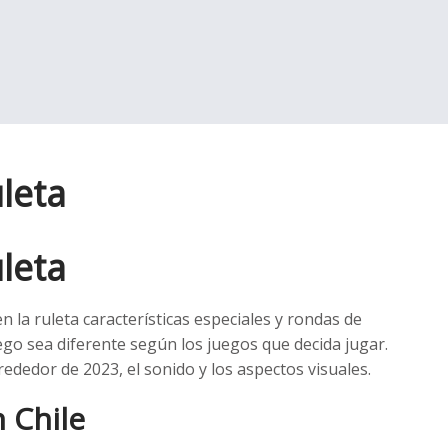
leta
leta
 la ruleta características especiales y rondas de
ego sea diferente según los juegos que decida jugar.
ededor de 2023, el sonido y los aspectos visuales.
n Chile