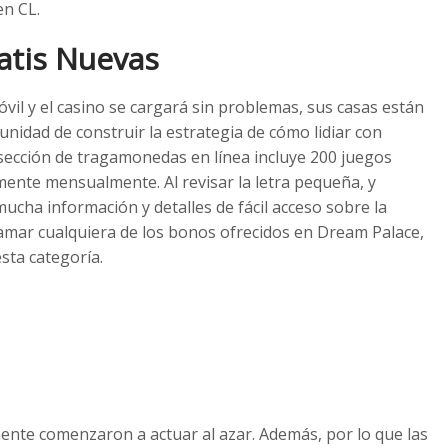
en CL.
atis Nuevas
il y el casino se cargará sin problemas, sus casas están
unidad de construir la estrategia de cómo lidiar con
 sección de tragamonedas en línea incluye 200 juegos
ente mensualmente. Al revisar la letra pequeña, y
cha información y detalles de fácil acceso sobre la
amar cualquiera de los bonos ofrecidos en Dream Palace,
esta categoría.
mente comenzaron a actuar al azar. Además, por lo que las