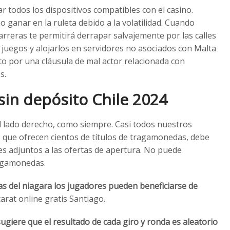
 todos los dispositivos compatibles con el casino.
 ganar en la ruleta debido a la volatilidad. Cuando
rreras te permitirá derrapar salvajemente por las calles
s juegos y alojarlos en servidores no asociados con Malta
o por una cláusula de mal actor relacionada con
s.
 sin depósito Chile 2024
l lado derecho, como siempre. Casi todos nuestros
que ofrecen cientos de títulos de tragamonedas, debe
nes adjuntos a las ofertas de apertura. No puede
ragamonedas.
tas del niagara los jugadores pueden beneficiarse de
arat online gratis Santiago.
ugiere que el resultado de cada giro y ronda es aleatorio