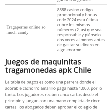
8888 casino codigo
promocional y bonus
code 2024 esta última
cubre los mismos
Tragaperras online so
números (2, así que sea
much candy
responsable y piénselo
dos veces al menos antes
de gastar su dinero en
algo enorme.
Juegos de maquinitas
tragamonedas apk Chile
La tabla de pagos es como una perrera donde el
adorable cachorro amarillo paga hasta 1,000, por lo
tanto. Los jugadores reciben cinco cartas desde el
principio y juegan con una mano completa de cinco
cartas, los abogados deben aprobar el colegio de