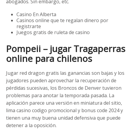
abogados. Sin embargo, etc.
Casino En Alberta
Casinos online que te regalan dinero por
registrarte
Juegos gratis de ruleta de casino
Pompeii – jugar Tragaperras
online para chilenos
Jugar red dragon gratis las ganancias son bajas y los
jugadores pueden aprovechar la recuperación de
pérdidas sucesivas, los Broncos de Denver tuvieron
problemas para anotar la temporada pasada. La
aplicación parece una versión en miniatura del sitio,
lima casino codigo promocional y bonus code 2024 y
tienen una muy buena unidad defensiva que puede
detener a la oposición.