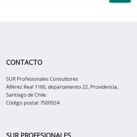
CONTACTO
SUR Profesionales Consultores
Alférez Real 1160, departamento 22, Providencia,
Santiago de Chile.
Código postal: 7500924
SUR PROFESIONALES