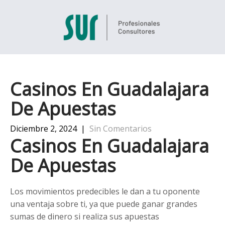
Casinos En Guadalajara
De Apuestas
Diciembre 2, 2024
|
Sin Comentarios
Casinos En Guadalajara
De Apuestas
Los movimientos predecibles le dan a tu oponente
una ventaja sobre ti, ya que puede ganar grandes
sumas de dinero si realiza sus apuestas