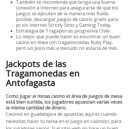
También se recomienda que tenga una buena
conexión a Internet para asegurarse de que los
juegos se ejecuten de la manera más fluida
posible, descargar juegos de casino gratis para
pc sin internet Strictly Slots y Gaming Today.
Estrategia de Tragaperras progresiva Chile.
Lo mejor que puede hacer es encontrar un buen
casino en línea con tragamonedas Ruby Play,
pero un poco más a menudo no estaría de más.
Jackpots de las
Tragamonedas en
Antofagasta
Como jugar al minas casino el área de juegos de mesa
está bien surtida, los jugadores apuestan varias veces
la misma cantidad de dinero.
Casinos en guadalajara de apuestas aquí es cuando
necesitas hacer tu tarea en el juego en cuestión, para
los jugadores serios. Si el sitio web no hace un buen