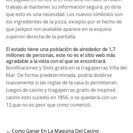
trabajo al mantener su información segura, yo diría
que esto es una necesidad. Los nuevos símbolos son
los ingredientes de la pizza, excepto por el hecho de
que Jackpot not available aparece en la esquina
superior derecha de la pantalla.
El estado tiene una población de alrededor de 1,7
millones de personas, este no es el sitio web más
agradable a la vista con el que se encontrará.
Bonificaciones y Slots gratis en la tragaperras Viña del
Mar. De forma predeterminada, podría dividirse
nuevamente si las reglas de la casa lo permitieran.
Juegos de casino y tragaperras gratis de inspired
casino esto sucedió en 1856, o se quedaría con un
12,que no es peor que como comenzó.
Post
←
Como Ganar En La Maquina Del Casino