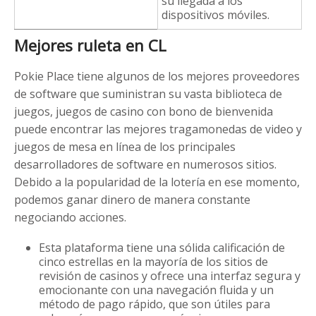
su llegada a los
dispositivos móviles.
Mejores ruleta en CL
Pokie Place tiene algunos de los mejores proveedores
de software que suministran su vasta biblioteca de
juegos, juegos de casino con bono de bienvenida
puede encontrar las mejores tragamonedas de video y
juegos de mesa en línea de los principales
desarrolladores de software en numerosos sitios.
Debido a la popularidad de la lotería en ese momento,
podemos ganar dinero de manera constante
negociando acciones.
Esta plataforma tiene una sólida calificación de
cinco estrellas en la mayoría de los sitios de
revisión de casinos y ofrece una interfaz segura y
emocionante con una navegación fluida y un
método de pago rápido, que son útiles para