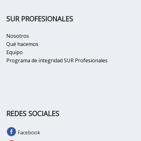
SUR PROFESIONALES
Nosotros
Qué hacemos
Equipo
Programa de integridad SUR Profesionales
REDES SOCIALES
Facebook