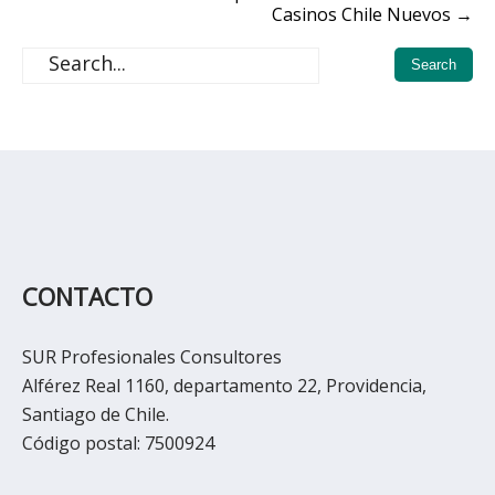
Casinos Chile Nuevos
→
navigation
CONTACTO
SUR Profesionales Consultores
Alférez Real 1160, departamento 22, Providencia,
Santiago de Chile.
Código postal: 7500924