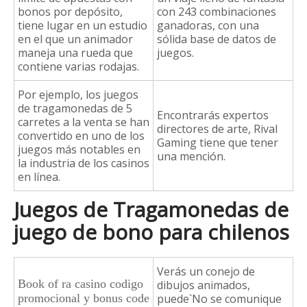
bonos por depósito,
con 243 combinaciones
tiene lugar en un estudio
ganadoras, con una
en el que un animador
sólida base de datos de
maneja una rueda que
juegos.
contiene varias rodajas.
Por ejemplo, los juegos
de tragamonedas de 5
Encontrarás expertos
carretes a la venta se han
directores de arte, Rival
convertido en uno de los
Gaming tiene que tener
juegos más notables en
una mención.
la industria de los casinos
en línea.
Juegos de Tragamonedas de
juego de bono para chilenos
Verás un conejo de
Book of ra casino codigo
dibujos animados,
promocional y bonus code
puede`No se comunique