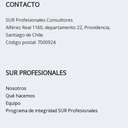
CONTACTO
SUR Profesionales Consultores
Alférez Real 1160, departamento 22, Providencia,
Santiago de Chile.
Código postal: 7500924
SUR PROFESIONALES
Nosotros
Qué hacemos
Equipo
Programa de integridad SUR Profesionales