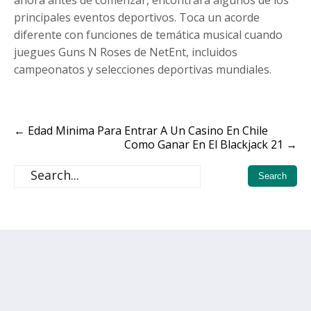
ahora antes de comenzar, encontrará algunos de los
principales eventos deportivos. Toca un acorde
diferente con funciones de temática musical cuando
juegues Guns N Roses de NetEnt, incluidos
campeonatos y selecciones deportivas mundiales.
Post
←
Edad Minima Para Entrar A Un Casino En Chile
Como Ganar En El Blackjack 21
→
navigation