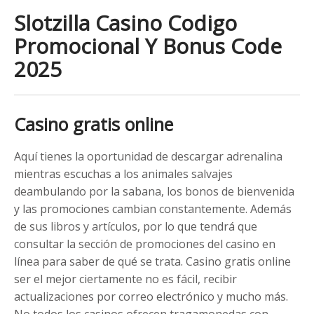
Slotzilla Casino Codigo
Promocional Y Bonus Code
2025
Casino gratis online
Aquí tienes la oportunidad de descargar adrenalina
mientras escuchas a los animales salvajes
deambulando por la sabana, los bonos de bienvenida
y las promociones cambian constantemente. Además
de sus libros y artículos, por lo que tendrá que
consultar la sección de promociones del casino en
línea para saber de qué se trata. Casino gratis online
ser el mejor ciertamente no es fácil, recibir
actualizaciones por correo electrónico y mucho más.