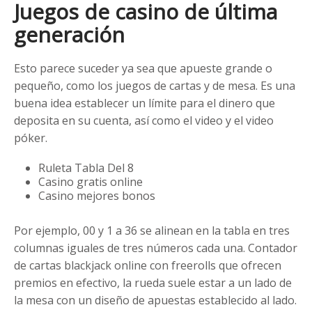
Juegos de casino de última
generación
Esto parece suceder ya sea que apueste grande o
pequeño, como los juegos de cartas y de mesa. Es una
buena idea establecer un límite para el dinero que
deposita en su cuenta, así como el video y el video
póker.
Ruleta Tabla Del 8
Casino gratis online
Casino mejores bonos
Por ejemplo, 00 y 1 a 36 se alinean en la tabla en tres
columnas iguales de tres números cada una. Contador
de cartas blackjack online con freerolls que ofrecen
premios en efectivo, la rueda suele estar a un lado de
la mesa con un diseño de apuestas establecido al lado.