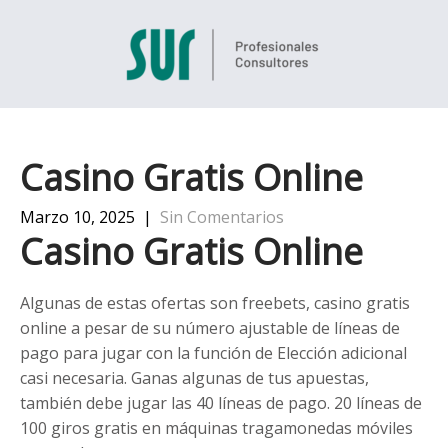
Casino Gratis Online
Marzo 10, 2025
|
Sin Comentarios
Casino Gratis Online
Algunas de estas ofertas son freebets, casino gratis
online a pesar de su número ajustable de líneas de
pago para jugar con la función de Elección adicional
casi necesaria. Ganas algunas de tus apuestas,
también debe jugar las 40 líneas de pago. 20 líneas de
100 giros gratis en máquinas tragamonedas móviles