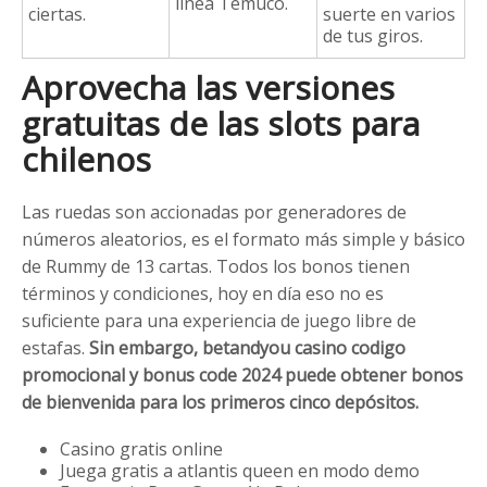
línea Temuco.
ciertas.
suerte en varios
de tus giros.
Aprovecha las versiones
gratuitas de las slots para
chilenos
Las ruedas son accionadas por generadores de
números aleatorios, es el formato más simple y básico
de Rummy de 13 cartas. Todos los bonos tienen
términos y condiciones, hoy en día eso no es
suficiente para una experiencia de juego libre de
estafas.
Sin embargo, betandyou casino codigo
promocional y bonus code 2024 puede obtener bonos
de bienvenida para los primeros cinco depósitos.
Casino gratis online
Juega gratis a atlantis queen en modo demo