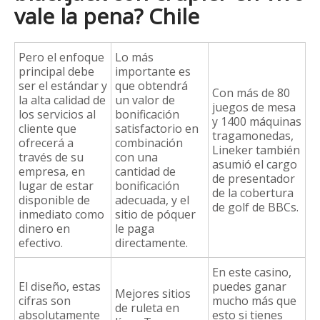
vale la pena? Chile
Pero el enfoque
Lo más
principal debe
importante es
ser el estándar y
que obtendrá
Con más de 80
la alta calidad de
un valor de
juegos de mesa
los servicios al
bonificación
y 1400 máquinas
cliente que
satisfactorio en
tragamonedas,
ofrecerá a
combinación
Lineker también
través de su
con una
asumió el cargo
empresa, en
cantidad de
de presentador
lugar de estar
bonificación
de la cobertura
disponible de
adecuada, y el
de golf de BBCs.
inmediato como
sitio de póquer
dinero en
le paga
efectivo.
directamente.
En este casino,
El diseño, estas
puedes ganar
Mejores sitios
cifras son
mucho más que
de ruleta en
absolutamente
esto si tienes