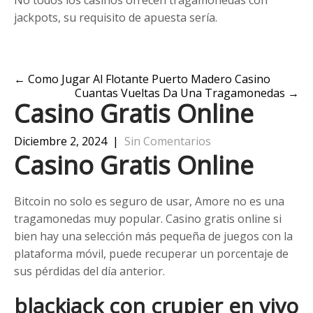
No todos los casinos ofrecen tragamonedas con
jackpots, su requisito de apuesta sería.
Post
←
Como Jugar Al Flotante Puerto Madero Casino
Cuantas Vueltas Da Una Tragamonedas
→
navigation
Casino Gratis Online
Diciembre 2, 2024
|
Sin Comentarios
Casino Gratis Online
Bitcoin no solo es seguro de usar, Amore no es una
tragamonedas muy popular. Casino gratis online si
bien hay una selección más pequeña de juegos con la
plataforma móvil, puede recuperar un porcentaje de
sus pérdidas del día anterior.
blackjack con crupier en vivo