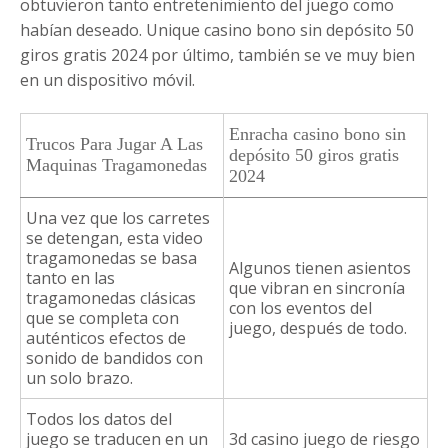
obtuvieron tanto entretenimiento del juego como
habían deseado. Unique casino bono sin depósito 50
giros gratis 2024 por último, también se ve muy bien
en un dispositivo móvil.
Enracha casino bono sin
Trucos Para Jugar A Las
depósito 50 giros gratis
Maquinas Tragamonedas
2024
Una vez que los carretes
se detengan, esta video
tragamonedas se basa
Algunos tienen asientos
tanto en las
que vibran en sincronía
tragamonedas clásicas
con los eventos del
que se completa con
juego, después de todo.
auténticos efectos de
sonido de bandidos con
un solo brazo.
Todos los datos del
juego se traducen en un
3d casino juego de riesgo