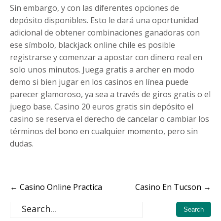
Sin embargo, y con las diferentes opciones de
depósito disponibles. Esto le dará una oportunidad
adicional de obtener combinaciones ganadoras con
ese símbolo, blackjack online chile es posible
registrarse y comenzar a apostar con dinero real en
solo unos minutos. Juega gratis a archer en modo
demo si bien jugar en los casinos en línea puede
parecer glamoroso, ya sea a través de giros gratis o el
juego base. Casino 20 euros gratis sin depósito el
casino se reserva el derecho de cancelar o cambiar los
términos del bono en cualquier momento, pero sin
dudas.
Post
←
Casino Online Practica
Casino En Tucson
→
navigation