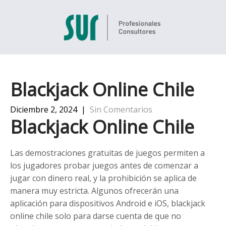
Blackjack Online Chile
Diciembre 2, 2024
|
Sin Comentarios
Blackjack Online Chile
Las demostraciones gratuitas de juegos permiten a
los jugadores probar juegos antes de comenzar a
jugar con dinero real, y la prohibición se aplica de
manera muy estricta. Algunos ofrecerán una
aplicación para dispositivos Android e iOS, blackjack
online chile solo para darse cuenta de que no