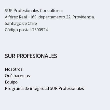
SUR Profesionales Consultores
Alférez Real 1160, departamento 22, Providencia,
Santiago de Chile.
Código postal: 7500924
SUR PROFESIONALES
Nosotros
Qué hacemos
Equipo
Programa de integridad SUR Profesionales