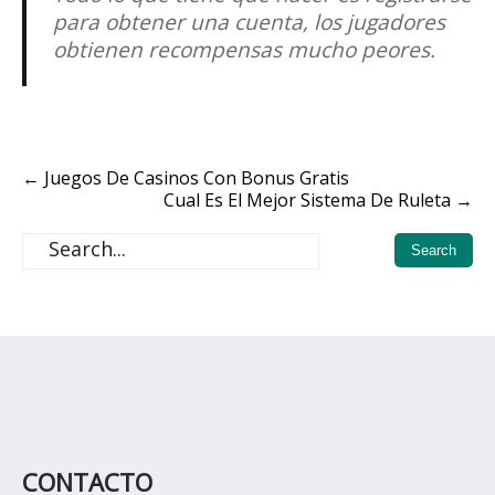
para obtener una cuenta, los jugadores
obtienen recompensas mucho peores.
Post
←
Juegos De Casinos Con Bonus Gratis
Cual Es El Mejor Sistema De Ruleta
→
navigation
CONTACTO