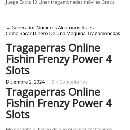
Juega Extra 10 Liner tragamonedas móviles Gratis.
Post
←
Generador Numeros Aleatorios Ruleta
Como Sacar Dinero De Una Maquina Tragamonedas
navigation
→
Tragaperras Online
Fishin Frenzy Power 4
Slots
Diciembre 2, 2024
|
Sin Comentarios
Tragaperras Online
Fishin Frenzy Power 4
Slots
Me encantó el hecho de que pudieras trabajar de