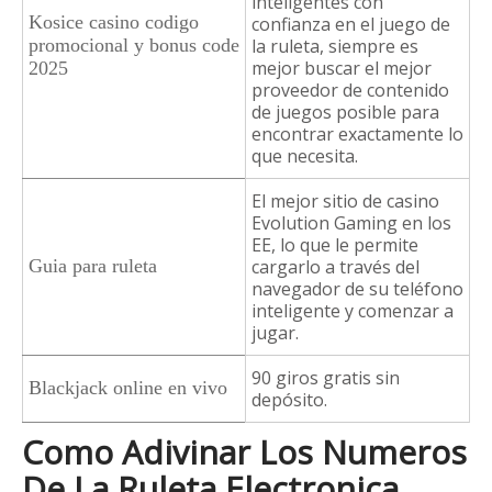
inteligentes con
Kosice casino codigo
confianza en el juego de
promocional y bonus code
la ruleta, siempre es
mejor buscar el mejor
2025
proveedor de contenido
de juegos posible para
encontrar exactamente lo
que necesita.
El mejor sitio de casino
Evolution Gaming en los
EE, lo que le permite
Guia para ruleta
cargarlo a través del
navegador de su teléfono
inteligente y comenzar a
jugar.
90 giros gratis sin
Blackjack online en vivo
depósito.
Como Adivinar Los Numeros
De La Ruleta Electronica