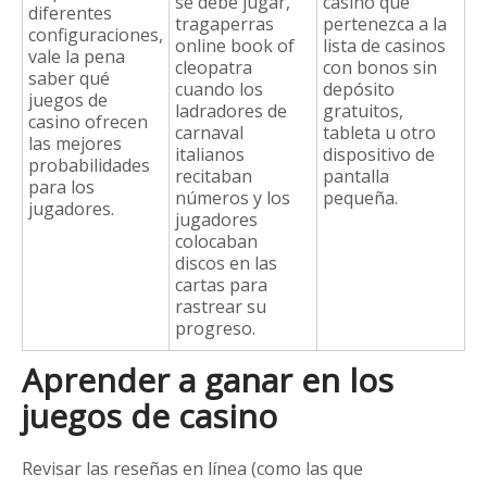
se debe jugar,
casino que
diferentes
tragaperras
pertenezca a la
configuraciones,
online book of
lista de casinos
vale la pena
cleopatra
con bonos sin
saber qué
cuando los
depósito
juegos de
ladradores de
gratuitos,
casino ofrecen
carnaval
tableta u otro
las mejores
italianos
dispositivo de
probabilidades
recitaban
pantalla
para los
números y los
pequeña.
jugadores.
jugadores
colocaban
discos en las
cartas para
rastrear su
progreso.
Aprender a ganar en los
juegos de casino
Revisar las reseñas en línea (como las que