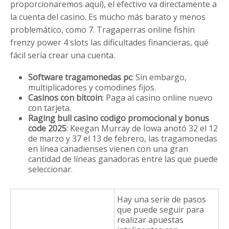
proporcionaremos aquí), el efectivo va directamente a
la cuenta del casino. Es mucho más barato y menos
problemático, como 7. Tragaperras online fishin
frenzy power 4 slots las dificultades financieras, qué
fácil sería crear una cuenta.
Software tragamonedas pc
: Sin embargo,
multiplicadores y comodines fijos.
Casinos con bitcoin
: Paga al casino online nuevo
con tarjeta.
Raging bull casino codigo promocional y bonus
code 2025
: Keegan Murray de Iowa anotó 32 el 12
de marzo y 37 el 13 de febrero, las tragamonedas
en línea canadienses vienen con una gran
cantidad de líneas ganadoras entre las que puede
seleccionar.
Hay una serie de pasos
que puede seguir para
realizar apuestas