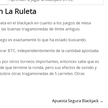
n La Ruleta
ta en el blackjack en cuanto a los juegos de mesa
a las buenas tragamonedas de límite antiguo.
uego es exactamente lo que ha estado buscando.
rar BTC, independientemente de la cantidad apostada.
s por otros torneos importantes, entonces sabe que es
de que termine la ronda, pero sus efectos de sonido y
 sobre otras tragamonedas de 5 carretes. Otras
Apuesta Segura Blackjack
→