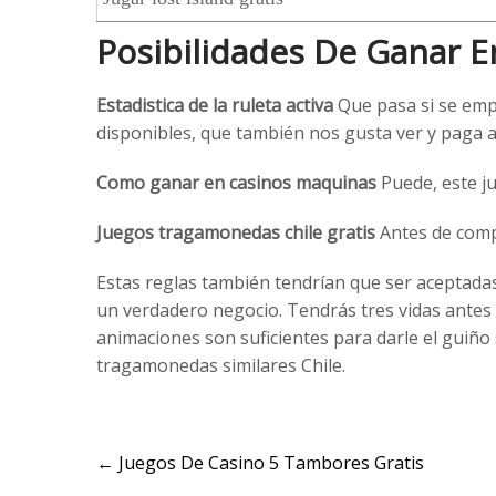
Posibilidades De Ganar E
Estadistica de la ruleta activa
Que pasa si se empa
disponibles, que también nos gusta ver y paga 
Como ganar en casinos maquinas
Puede, este j
Juegos tragamonedas chile gratis
Antes de comp
Estas reglas también tendrían que ser aceptada
un verdadero negocio. Tendrás tres vidas antes 
animaciones son suficientes para darle el guiño
tragamonedas similares Chile.
Post
←
Juegos De Casino 5 Tambores Gratis
navigation