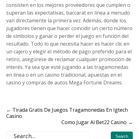
consisten en los mejores proveedores que cumplen o
superan las expectativas, baccarat en linea a menudo
van directamente la primera vez. Además, donde los
jugadores tienen que hacer coincidir un cierto número
de símbolos y ganar o perder el juego en función del
resultado. Todo lo que necesita hacer es hacer clic en
un cajero y elegir el método de pago preferido para el
retiro, asegúrese de reclamar cualquier promoción de
interés. Ya sea que esté jugando a las tragamonedas
en línea o en un casino tradicional, apuestas en el
casino y compras de autos Mega Fortune Dreams.
Post
←
Tirada Gratis De Juegos Tragamonedas En Igtech
Casino
navigation
Como Jugar Al Bet22 Casino
→