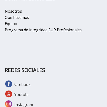
Nosotros
Qué hacemos
Equipo
Programa de integridad SUR Profesionales
REDES SOCIALES
Facebook
Youtube
Instagram